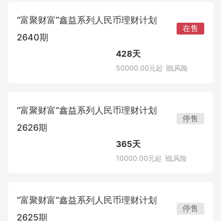
半年度公告
临时公告
“富聚财富”鑫益系列人民币理财计划
季度公告
重大事项公告
在售
2640期
业务公告
运作公告
基金
产品列表
428天
其它公告
50000.00元起
低风险
兑付公告
信银理财
保险
基金产品
净值公告
“富聚财富”鑫益系列人民币理财计划
发行/销售公告
停售
杭银理财
2626期
基金公告
到期公告
贵金属
保险产品
365天
发行/销售公告
定期公告
10000.00元起
低风险
兴银理财
到期公告
投保指南
投资者教育
实物贵金属产品
发行/销售公告
定期公告
渤银理财
“富聚财富”鑫益系列人民币理财计划
停售
到期公告
其它公告
2625期
信息披露