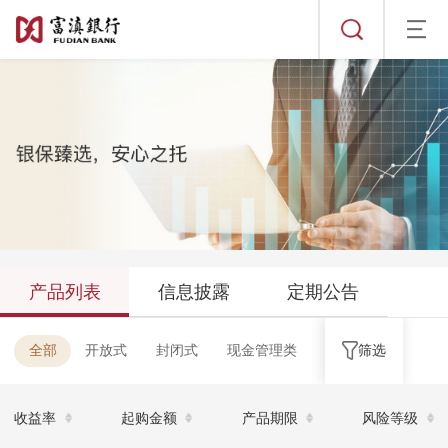
自营理财
产品列表
信息披露
产品列表
信息披露
定期公告
发行公告
定期公告
全部
开放式
封闭式
现金管理类
筛选
成立公告
年度公告
到期公告
收益率
起购金额
产品期限
风险等级
代销理财