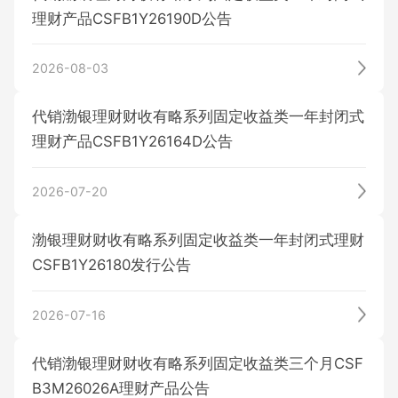
到期公告
其它公告
理财产品CSFB1Y26190D公告
发行/销售公告
定期公告
历史公告
广银理财
2026-08-03
到期公告
其它公告
基金
发行/销售公告
定期公告
历史公告
代销渤银理财财收有略系列固定收益类一年封闭式
历史公告
理财产品CSFB1Y26164D公告
到期公告
其它公告
保险
基金产品
定期公告
历史公告
其它公告
2026-07-20
其它公告
基金公告
渤银理财财收有略系列固定收益类一年封闭式理财
历史公告
贵金属
保险产品
CSFB1Y26180发行公告
2026-07-16
投保指南
投资者教育
实物贵金属产品
代销渤银理财财收有略系列固定收益类三个月CSF
B3M26026A理财产品公告
信息披露