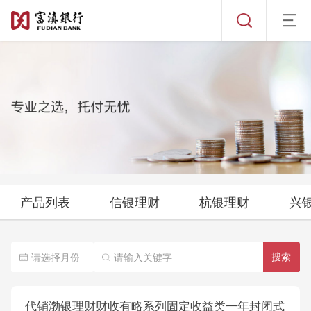
其它公告
历史公告
徽银理财
发行/销售公告
民生理财
到期公告
发行/销售公告
定期公告
渝农商理财
产品列表
信银理财
杭银理财
兴
到期公告
其它公告
发行/销售公告
定期公告
历史公告
北银理财
搜索
到期公告
其它公告
发行/销售公告
定期公告
历史公告
中银理财
代销渤银理财财收有略系列固定收益类一年封闭式