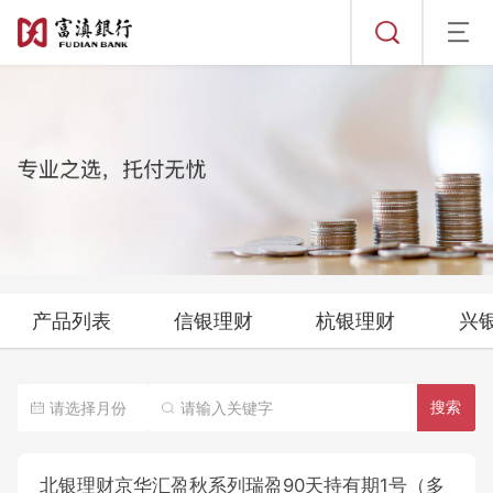
到期公告
其它公告
发行/销售公告
定期公告
历史公告
渝农商理财
到期公告
其它公告
发行/销售公告
定期公告
历史公告
北银理财
到期公告
其它公告
发行/销售公告
定期公告
历史公告
到期公告
其它公告
定期公告
历史公告
产品列表
信银理财
杭银理财
兴
其它公告
历史公告
搜索
中银理财
北银理财京华汇盈秋系列瑞盈90天持有期1号（多