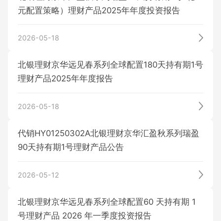
元配置策略）理财产品2025年年度投资报告
发行/销售公告
广银理财
2026-05-18
到期公告
基金
发行/销售公告
定期公告
北银理财京华远见春系列全球配置180天持有期1号
历史公告
理财产品2025年年度报告
到期公告
其它公告
保险
基金产品
定期公告
历史公告
其它公告
2026-05-18
其它公告
基金公告
代销HY01250302A北银理财京华汇盈秋系列瑞盈
历史公告
贵金属
保险产品
90天持有期1号理财产品公告
2026-05-12
投保指南
投资者教育
实物贵金属产品
北银理财京华远见春系列全球配置60 天持有期 1
号理财产品 2026 年一季度投资报告
信息披露