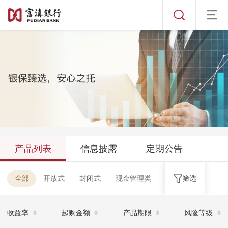
自营理财
产品列表
信息披露
产品列表
信息披露
定期公告
发行公告
定期公告
全部
开放式
封闭式
现金管理类
筛选
成立公告
年度公告
到期公告
收益率
起购金额
产品期限
风险等级
代销理财