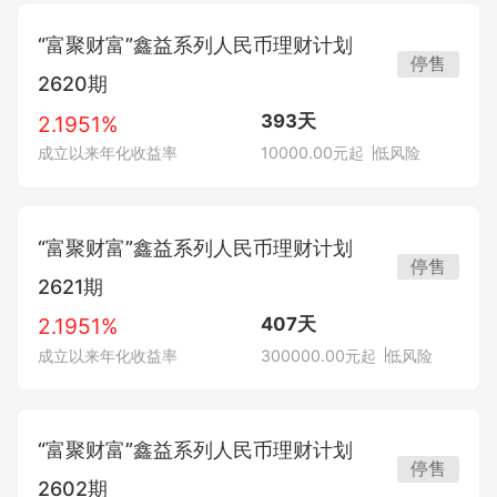
半年度公告
临时公告
“富聚财富”鑫益系列人民币理财计划
季度公告
重大事项公告
停售
2620期
业务公告
运作公告
基金
产品列表
393天
2.1951%
其它公告
成立以来年化收益率
10000.00元起
低风险
兑付公告
信银理财
保险
基金产品
净值公告
“富聚财富”鑫益系列人民币理财计划
发行/销售公告
停售
杭银理财
2621期
基金公告
到期公告
贵金属
保险产品
407天
2.1951%
发行/销售公告
定期公告
成立以来年化收益率
300000.00元起
低风险
兴银理财
到期公告
投保指南
投资者教育
实物贵金属产品
发行/销售公告
定期公告
渤银理财
“富聚财富”鑫益系列人民币理财计划
停售
到期公告
其它公告
2602期
信息披露