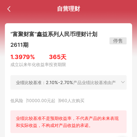
自营理财
“富聚财富”鑫益系列人民币理财计划
停售
2611期
1.3979%
365天
成立以来年化收益率
投资期限
业绩比较基准
：
2.10%-2.70%
产品业绩比较基准由产
品管理人按约定的投资范围，根据拟投资资产或资产组
合的综合收益水平，扣除产品费用及相关税费后测算得
低风险
10000.00元起
960
人次购买
出。该业绩比较基准仅作为产品投资管理的业绩比较基
础，不构成产品管理人对本理财计划的任何收益承诺或
保证。业绩比较基准用于确定产品管理人是否收取超额
业绩比较基准不是预期收益率，不代表产品的未来表现
业绩报酬(如有)，投资者所能获得的最终收益以产品管
和实际收益，不构成对产品收益的承诺。
理人实际支付的为准。