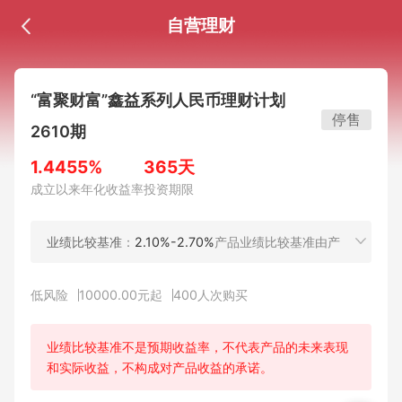
自营理财
“富聚财富”鑫益系列人民币理财计划
停售
2610期
1.4455%
365天
成立以来年化收益率
投资期限
业绩比较基准
：
2.10%-2.70%
产品业绩比较基准由产
品管理人按约定的投资范围，根据拟投资资产或资产组
合的综合收益水平，扣除产品费用及相关税费后测算得
低风险
10000.00元起
400
人次购买
出。该业绩比较基准仅作为产品投资管理的业绩比较基
础，不构成产品管理人对本理财计划的任何收益承诺或
保证。业绩比较基准用于确定产品管理人是否收取超额
业绩比较基准不是预期收益率，不代表产品的未来表现
业绩报酬(如有)，投资者所能获得的最终收益以产品管
和实际收益，不构成对产品收益的承诺。
理人实际支付的为准。