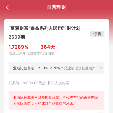
自营理财
“富聚财富”鑫益系列人民币理财计划
停售
2609期
1.7289%
364天
成立以来年化收益率
投资期限
业绩比较基准
：
2.10%-2.70%
产品业绩比较基准由产
品管理人按约定的投资范围，根据拟投资资产或资产组
合的综合收益水平，扣除产品费用及相关税费后测算得
低风险
10000.00元起
178
人次购买
出。该业绩比较基准仅作为产品投资管理的业绩比较基
础，不构成产品管理人对本理财计划的任何收益承诺或
保证。业绩比较基准用于确定产品管理人是否收取超额
业绩比较基准不是预期收益率，不代表产品的未来表现
业绩报酬(如有)，投资者所能获得的最终收益以产品管
和实际收益，不构成对产品收益的承诺。
理人实际支付的为准。